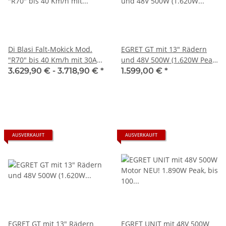
Di Blasi Falt-Mokick Mod.
EGRET GT mit 13" Rädern
"R70" bis 40 Km/h mit 30Ah
und 48V 500W (1.620W Peak)
Akku - MIT HELMPFLICHT
Motor Graphitgrau, 15Ah
3.629,90 € -
3.718,90 €
*
1.599,00 €
*
Akku
AUSVERKAUFT
AUSVERKAUFT
EGRET GT mit 13" Rädern
EGRET UNIT mit 48V 500W