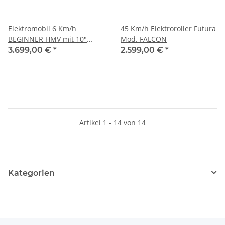
Elektromobil 6 Km/h
45 Km/h Elektroroller Futura
BEGINNER HMV mit 10"
Mod. FALCON
VOLLGUMMI-REIFEN Farbe
3.699,00 €
*
2.599,00 €
*
ROT (weinrot)
Artikel 1 - 14 von 14
Kategorien