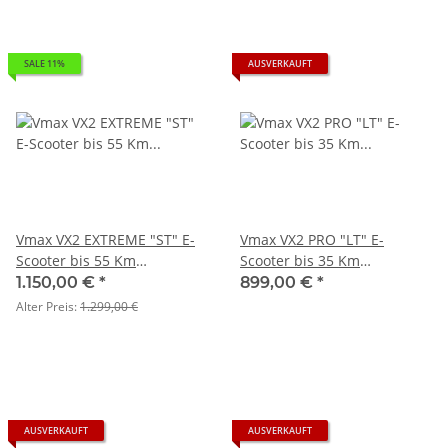
SALE 11%
AUSVERKAUFT
Vmax VX2 EXTREME "ST" E-
Vmax VX2 PRO "LT" E-
Scooter bis 55 Km
Scooter bis 35 Km
*Reichweite 1.600W max,
*Reichweite 1.200W max.,
1.150,00 €
*
899,00 €
*
bis 150 Kg
bis 130 Kg
Alter Preis:
1.299,00 €
AUSVERKAUFT
AUSVERKAUFT