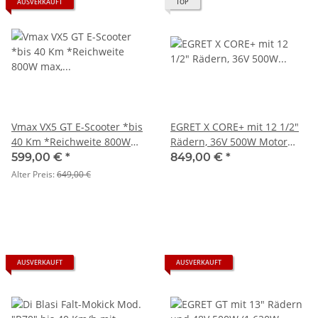
AUSVERKAUFT
TOP
Vmax VX5 GT E-Scooter *bis
EGRET X CORE+ mit 12 1/2"
40 Km *Reichweite 800W
Rädern, 36V 500W Motor
max, bis 120 Kg + BLINKER
anthrazit mit BLINKERN !
599,00 €
*
849,00 €
*
Perfekter Einsteiger-Roller!
Alter Preis:
649,00 €
AUSVERKAUFT
AUSVERKAUFT