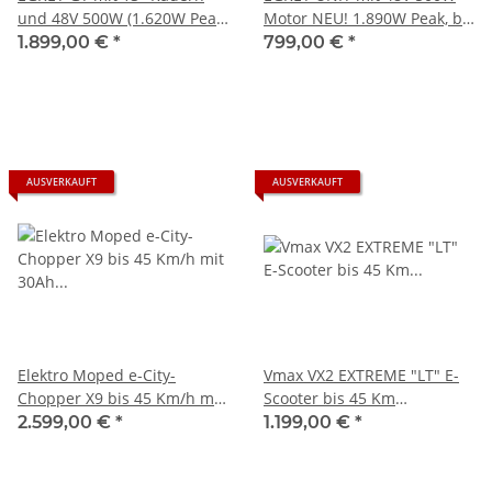
und 48V 500W (1.620W Peak)
Motor NEU! 1.890W Peak, bis
Motor Graphitgrau, 20Ah -
100 Km, vollgefedert, mit
1.899,00 €
*
799,00 €
*
GROSSER AKKU!
Gepäckträger, individuelles
Design möglich
AUSVERKAUFT
AUSVERKAUFT
Elektro Moped e-City-
Vmax VX2 EXTREME "LT" E-
Chopper X9 bis 45 Km/h mit
Scooter bis 45 Km
30Ah Li-Ion Akku schwarz!
*Reichweite 1.600W max,
2.599,00 €
*
1.199,00 €
*
bis 150 Kg