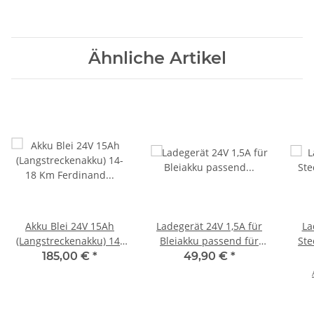
Ähnliche Artikel
Akku Blei 24V 15Ah
Ladegerät 24V 1,5A für
La
(Langstreckenakku) 14-
Bleiakku passend für
Ste
18 Km Ferdinand I &
Tante Paula Ferdinand I
185,00 €
*
49,90 €
*
Leonie
& Leonie