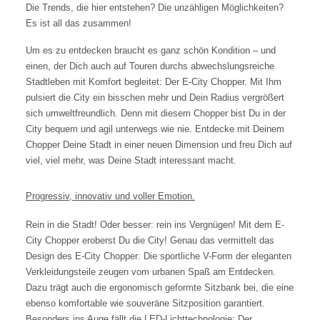
Die Trends, die hier entstehen? Die unzähligen Möglichkeiten?
Es ist all das zusammen!
Um es zu entdecken braucht es ganz schön Kondition – und
einen, der Dich auch auf Touren durchs abwechslungsreiche
Stadtleben mit Komfort begleitet: Der E-City Chopper. Mit Ihm
pulsiert die City ein bisschen mehr und Dein Radius vergrößert
sich umweltfreundlich. Denn mit diesem Chopper bist Du in der
City bequem und agil unterwegs wie nie. Entdecke mit Deinem
Chopper Deine Stadt in einer neuen Dimension und freu Dich auf
viel, viel mehr, was Deine Stadt interessant macht.
Progressiv, innovativ und voller Emotion.
Rein in die Stadt! Oder besser: rein ins Vergnügen! Mit dem E-
City Chopper eroberst Du die City! Genau das vermittelt das
Design des E-City Chopper: Die sportliche V-Form der eleganten
Verkleidungsteile zeugen vom urbanen Spaß am Entdecken.
Dazu trägt auch die ergonomisch geformte Sitzbank bei, die eine
ebenso komfortable wie souveräne Sitzposition garantiert.
Besonders ins Auge fällt die LED-Lichttechnologie: Der