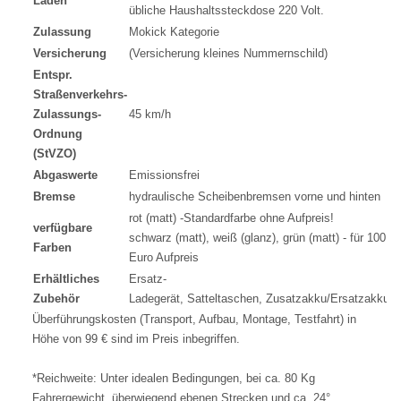
Laden
übliche Haushaltssteckdose 220 Volt.
Zulassung
Mokick Kategorie
Versicherung
(Versicherung kleines Nummernschild)
Entspr.
Straßenverkehrs-
Zulassungs-
45 km/h
Ordnung
(StVZO)
Abgaswerte
Emissionsfrei
Bremse
hydraulische Scheibenbremsen vorne und hinten
rot (matt) -Standardfarbe ohne Aufpreis!
verfügbare
schwarz (matt), weiß (glanz), grün (matt) - für 100
Farben
Euro Aufpreis
Erhältliches
Ersatz-
Zubehör
Ladegerät, Satteltaschen, Zusatzakku/Ersatzakku
Überführungskosten (Transport, Aufbau, Montage, Testfahrt) in
Höhe von 99 € sind im Preis inbegriffen.
*Reichweite: Unter idealen Bedingungen, bei ca. 80 Kg
Fahrergewicht, überwiegend ebenen Strecken und ca. 24°