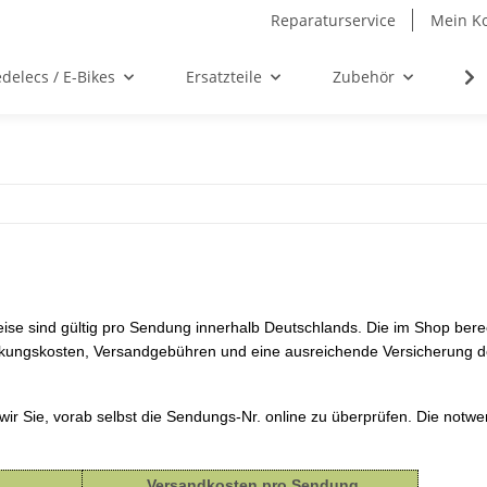
Reparaturservice
Mein K
delecs / E-Bikes
Ersatzteile
Zubehör
We
reise sind gültig pro Sendung innerhalb Deutschlands. Die im Shop ber
ckungskosten, Versandgebühren und eine ausreichende Versicherung de
 wir Sie, vorab selbst die Sendungs-Nr. online zu überprüfen. Die not
Versandkosten pro Sendung