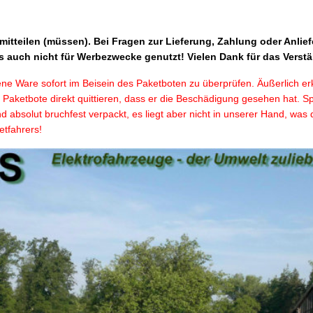
 mitteilen (müssen). Bei Fragen zur Lieferung, Zahlung oder Anliefe
 auch nicht für Werbezwecke genutzt! Vielen Dank für das Verst
tene Ware sofort im Beisein des Paketboten zu überprüfen. Äußerlich e
er Paketbote direkt quittieren, dass er die Beschädigung gesehen ha
 absolut bruchfest verpackt, es liegt aber nicht in unserer Hand, was 
etfahrers!