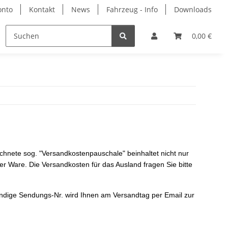
onto
Kontakt
News
Fahrzeug - Info
Downloads
rbemittel
Hersteller
0,00 €
echnete sog. "Versandkostenpauschale" beinhaltet nicht nur
r Ware. Die Versandkosten für das Ausland fragen Sie bitte
wendige Sendungs-Nr. wird Ihnen am Versandtag per Email zur