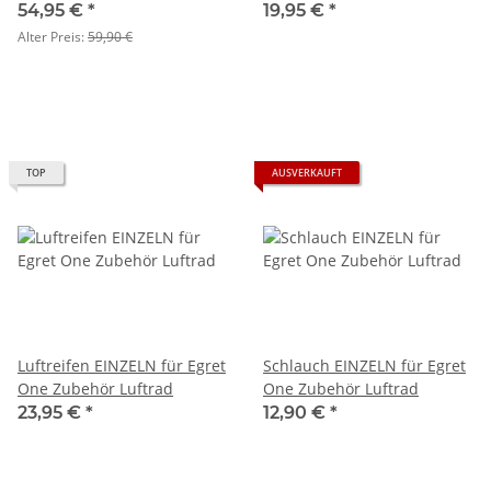
Rücklicht Micro LED, mit
zugelassen
54,95 €
*
19,95 €
*
Lithium-Akkus
Alter Preis:
59,90 €
TOP
AUSVERKAUFT
Luftreifen EINZELN für Egret
Schlauch EINZELN für Egret
One Zubehör Luftrad
One Zubehör Luftrad
23,95 €
*
12,90 €
*