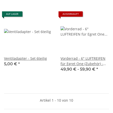
AUF LAGER
AUSVERKAUFT
Ventiladapter - Set 6teilig
Vorderrad - 6" LUFTREIFEN
für Egret One (Zubehör) -
5,00 €
*
NICHT FÜR EGRET EIGHT &
49,90 € -
59,90 €
*
TEN!
Artikel 1 - 10 von 10