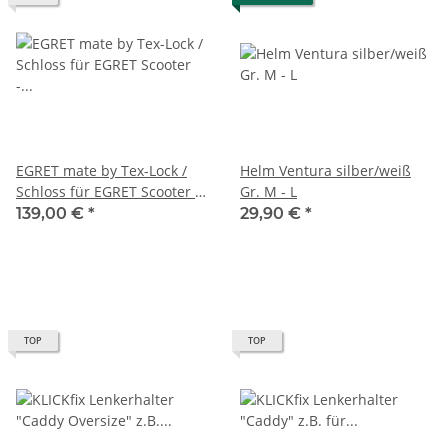
EGRET mate by Tex-Lock /
Helm Ventura silber/weiß
Schloss für EGRET Scooter -
Gr. M - L
die "Schlange" ;-)
139,00 €
*
29,90 €
*
TOP
TOP