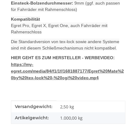
Einsteck-Bolzendurchmesser:
9mm (ggf. auch passen
für Fahrräder mit Rahmenschloss)
Kompatibilität
Egret Pro, Egret X, Egret One, auch Fahrräder mit
Rahmenschloss
Die Standardversion von tex-lock sowie andere Systeme
sind mit diesem Schließmechanismus nicht kompatibel.
HIER GEHT ES ZUM HERSTELLER - WERBEVIDEO:
https://my-
egret.com/media/84/f1/1f/1681887177/Egret%20Mate%2
0by%20tex-lock%20-%20cgi%20video.mp4
Produkteigenschaft
Wert
Versandgewicht:
2,50 kg
Artikelgewicht:
1.000,00
kg