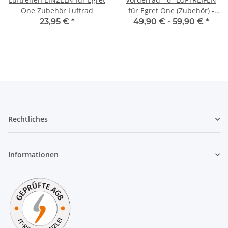
One Zubehör Luftrad
für Egret One (Zubehör) -
NICHT FÜR EGRET EIGHT &
23,95 €
*
49,90 € -
59,90 €
*
TEN!
Rechtliches
Informationen