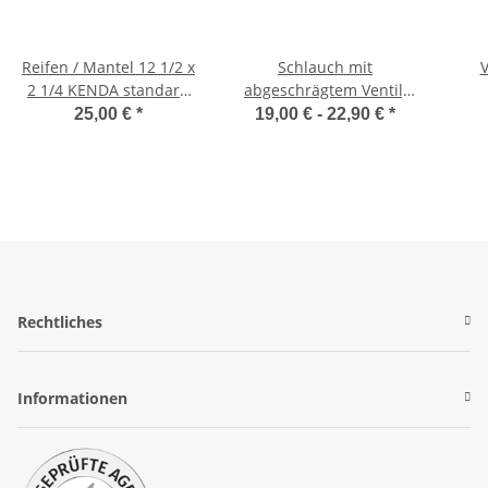
Reifen / Mantel 12 1/2 x
Schlauch mit
V
2 1/4 KENDA standard
abgeschrägtem Ventil,
für Tante Paula &
verstärkt
25,00 €
*
19,00 € -
22,90 €
*
Oliver500
Rechtliches
Informationen