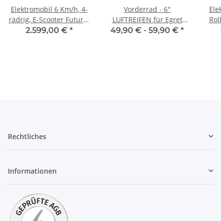
Elektromobil 6 Km/h, 4-
Vorderrad - 6"
Ele
rädrig, E-Scooter Future-
LUFTREIFEN für Egret
Rol
Bikes "MINI" -
One (Zubehör) - NICHT
bis
2.599,00 €
*
49,90 € -
59,90 €
*
transportabel
FÜR EGRET EIGHT & TEN!
LIT
dan
Rechtliches
Informationen