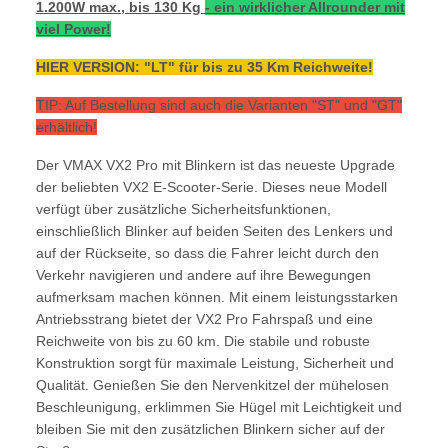
1.200W max., bis 130 Kg
- ein wirklicher Allrounder mit
viel Power!
HIER VERSION: "LT" für bis zu 35 Km Reichweite!
TIP: Auf Bestellung sind auch die Varianten "ST" und "GT"
erhältlich!
Der VMAX VX2 Pro mit Blinkern ist das neueste Upgrade
der beliebten VX2 E-Scooter-Serie. Dieses neue Modell
verfügt über zusätzliche Sicherheitsfunktionen,
einschließlich Blinker auf beiden Seiten des Lenkers und
auf der Rückseite, so dass die Fahrer leicht durch den
Verkehr navigieren und andere auf ihre Bewegungen
aufmerksam machen können. Mit einem leistungsstarken
Antriebsstrang bietet der VX2 Pro Fahrspaß und eine
Reichweite von bis zu 60 km. Die stabile und robuste
Konstruktion sorgt für maximale Leistung, Sicherheit und
Qualität. Genießen Sie den Nervenkitzel der mühelosen
Beschleunigung, erklimmen Sie Hügel mit Leichtigkeit und
bleiben Sie mit den zusätzlichen Blinkern sicher auf der