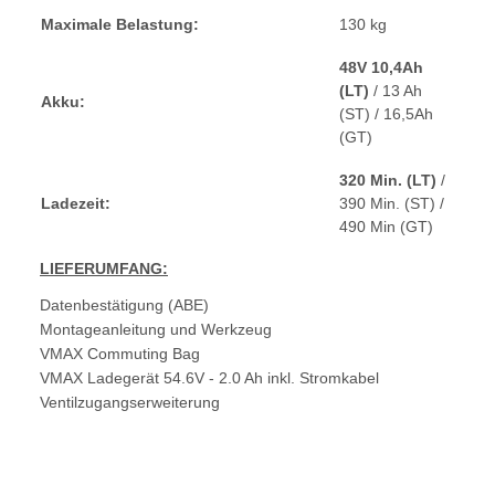
Maximale Belastung:
130 kg
48V 10,4Ah
(LT)
/ 13 Ah
Akku:
(ST) / 16,5Ah
(GT)
320 Min. (LT)
/
Ladezeit:
390 Min. (ST) /
490 Min (GT)
LIEFERUMFANG:
Datenbestätigung (ABE)
Montageanleitung und Werkzeug
VMAX Commuting Bag
VMAX Ladegerät 54.6V - 2.0 Ah inkl. Stromkabel
Ventilzugangserweiterung