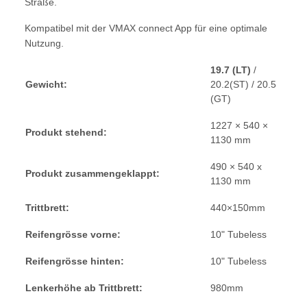
Straße.
Kompatibel mit der VMAX connect App für eine optimale
Nutzung.
19.7 (LT)
/
Gewicht:
20.2(ST) / 20.5
(GT)
1227 × 540 ×
Produkt stehend:
1130 mm
490 × 540 x
Produkt zusammengeklappt:
1130 mm
Trittbrett:
440×150mm
Reifengrösse vorne:
10" Tubeless
Reifengrösse hinten:
10" Tubeless
Lenkerhöhe ab Trittbrett:
980mm