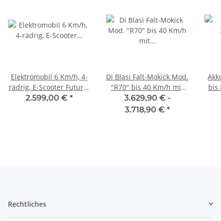
Elektromobil 6 Km/h, 4-
Di Blasi Falt-Mokick Mod.
Akk
rädrig, E-Scooter Future-
"R70" bis 40 Km/h mit
bis
Bikes "MINI" -
30Ah Akku - MIT
2.599,00 €
*
3.629,90 € -
transportabel
HELMPFLICHT
3.718,90 €
*
Rechtliches