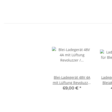
Blei-Ladegerät 48V 4A
Ladege
mit Lüftung Revoluzzer
Bleia
/ Revoluzzi
Tante 
69,00 €
*