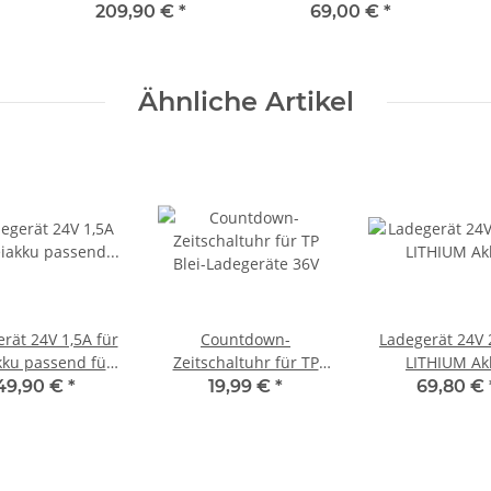
Revoluzzi
Revoluzzer / Revoluzzi
209,90 €
*
69,00 €
*
Ähnliche Artikel
rät 24V 1,5A für
Countdown-
Ladegerät 24V 
kku passend für
Zeitschaltuhr für TP
LITHIUM Ak
Paula Ferdinand I
Blei-Ladegeräte 36V
49,90 €
*
19,99 €
*
69,80 €
& Leonie