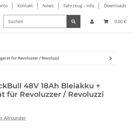
onto
Kontakt
News
Fahrzeug - Info
Downloads
rbemittel
Hersteller
0,00 €
erät für Revoluzzer / Revoluzzi
Bull 48V 18Ah Bleiakku +
 für Revoluzzer / Revoluzzi
er Allrounder