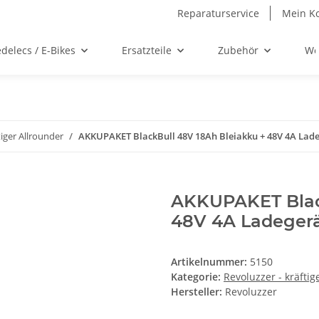
Reparaturservice
Mein K
delecs / E-Bikes
Ersatzteile
Zubehör
We
tiger Allrounder
AKKUPAKET BlackBull 48V 18Ah Bleiakku + 48V 4A Ladeg
AKKUPAKET Black
48V 4A Ladegerät
Artikelnummer:
5150
Kategorie:
Revoluzzer - kräftig
Hersteller:
Revoluzzer