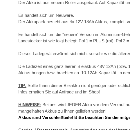
Der Akku ist aus neuem Roller ausgebaut. Auf Kapazität un
Es handelt sich um Neuware.
Der Akkupack besteht aus 4x 12V 18Ah Akkus, komplett ver
Es handelt sich um die "neuere" Version im Aluminium-Gehä
Ladestecker ist wie folgt belegt: Pol 1 = PLUS (rot), Pol 
Dieses Ladegerät erwärmt sich nicht so sehr wie die ältere
Die Ladezeit eines ganz leeren Bleiakkus 48V 12Ah (bzw. 1
Akkus bringen bzw. brachten ca. 10-12Ah Kapazität. In dem
TIP:
Sollte Ihnen dieser Bleiakku nicht genügen oder schl
Infos erhalten Sie auf Anfrage und im Shop!
HINWEISE:
Bei uns wird JEDER Akku vor dem Verkauf auf K
mangelhaften Akkus zu Ihnen geliefert werden!
Akkus sind Verschleißteile! Bitte beachten Sie die mi