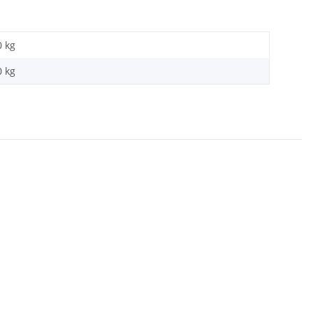
0 kg
0
kg