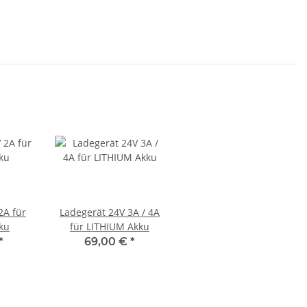
2A für
Ladegerät 24V 3A / 4A
ku
für LITHIUM Akku
*
69,00 €
*