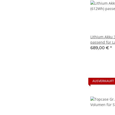
Lithium Akku 
passend für L
Sesseldreirad
689,00 €
*
AUSVERKAUFT