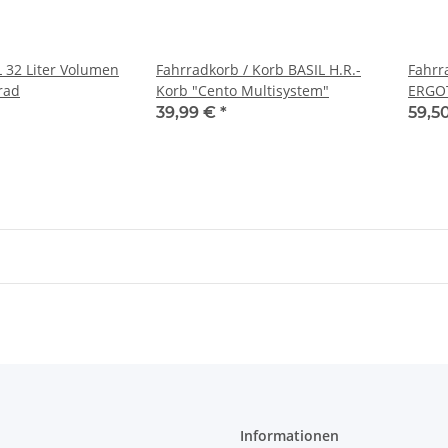
L 32 Liter Volumen
Fahrradkorb / Korb BASIL H.R.-
Fahrr
rad
Korb "Cento Multisystem"
ERGO
39,99 €
*
59,5
Informationen