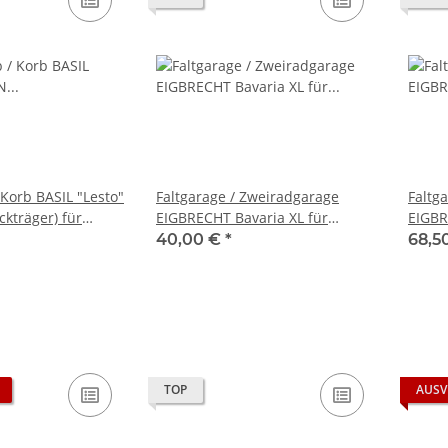
 Korb BASIL "Lesto"
Faltgarage / Zweiradgarage
Faltg
kträger) für
EIGBRECHT Bavaria XL für
EIGBR
dreirad, Maße: ca.
Lanztec Sesseldreirad 2,75 x 1,50
extrastark f
40,00 €
*
68,5
T27 cm -
x 0,85 m
Sessel
m
TOP
AUSV