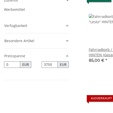
Zubehör
Werbemittel
Verfügbarkeit
Besondere Artikel
Fahrradkorb /
HINTEN (Gepäc
Preisspanne
Lanztec Sessel
85,00 €
*
EUR
EUR
H32 x B41,5 x 
abnehmbar
AUSVERKAUFT