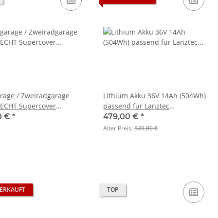
arage / Zweiradgarage
Lithium Akku 36V 14Ah (504Wh)
ECHT Supercover
passend für Lanztec
ür Lanztec
Sesseldreirad
0 €
*
479,00 €
*
dreirad 2,75 x 1,50 x 0,85
Alter Preis:
549,00 €
ERKAUFT
TOP