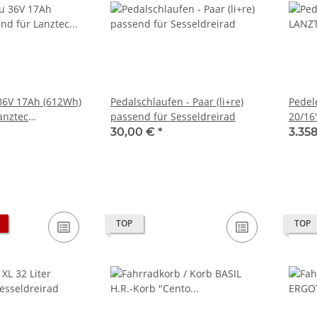
36V 17Ah (612Wh)
Pedalschlaufen - Paar (li+re)
Pedel
anztec
passend für Sesseldreirad
20/16
KOMF
30,00 €
*
3.35
TOP
TOP