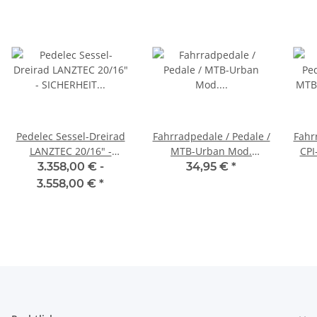
Pedelec Sessel-Dreirad
Fahrradpedale / Pedale /
Fahr
LANZTEC 20/16" -
MTB-Urban Mod.
CPI
SICHERHEIT &
"2Black" von CONTEC
3.358,00 € -
34,95 €
*
KOMFORT!
Sch
3.558,00 €
*