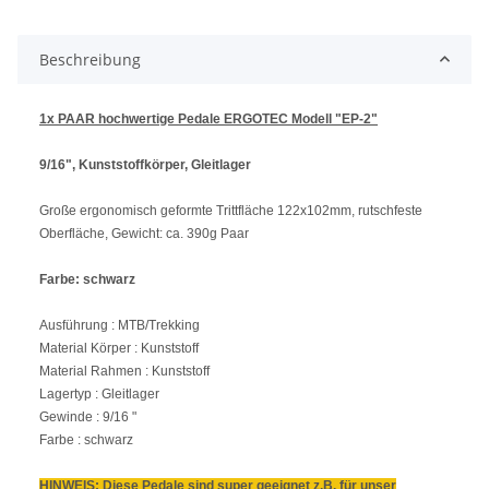
Beschreibung
1x PAAR hochwertige Pedale ERGOTEC Modell "EP-2"
9/16", Kunststoffkörper, Gleitlager
Große ergonomisch geformte Trittfläche 122
x
102
mm, rutschfeste
Oberfläche, Gewicht: ca. 390
g Paar
Farbe: schwarz
Ausführung : MTB/Trekking
Material Körper : Kunststoff
Material Rahmen : Kunststoff
Lagertyp : Gleitlager
Gewinde : 9/16 "
Farbe : schwarz
HINWEIS: Diese Pedale sind super geeignet z.B. für unser