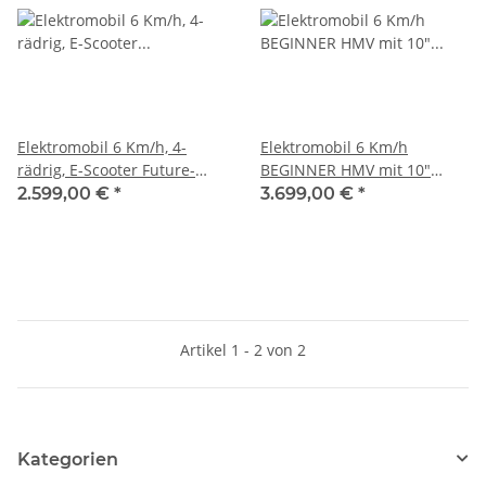
Elektromobil 6 Km/h, 4-
Elektromobil 6 Km/h
rädrig, E-Scooter Future-
BEGINNER HMV mit 10"
Bikes "MINI" - transportabel
VOLLGUMMI-REIFEN Farbe
2.599,00 €
*
3.699,00 €
*
ROT (weinrot)
Artikel 1 - 2 von 2
Kategorien