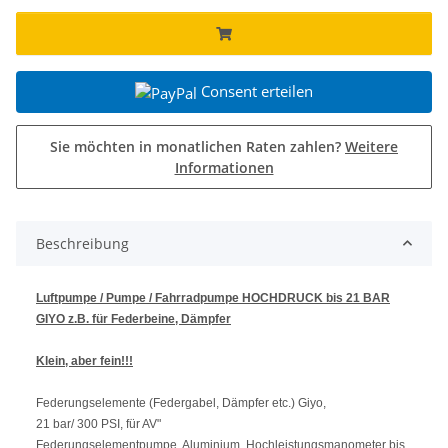
Consent erteilen
Sie möchten in monatlichen Raten zahlen?
Weitere
Informationen
Beschreibung
Luftpumpe / Pumpe / Fahrradpumpe HOCHDRUCK bis 21 BAR
GIYO z.B. für Federbeine, Dämpfer
Klein, aber fein!!!
Federungselemente (Federgabel, Dämpfer etc.) Giyo,
21 bar/ 300 PSI, für AV"
Federungselementpumpe, Aluminium, Hochleistungsmanometer bis