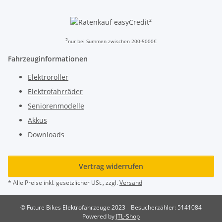
²
²
nur bei Summen zwischen 200-5000€
Fahrzeuginformationen
Elektroroller
Elektrofahrräder
Seniorenmodelle
Akkus
Downloads
Vertrag widerrufen
* Alle Preise inkl. gesetzlicher USt., zzgl.
Versand
© Future Bikes Elektrofahrzeuge 2023
Besucherzähler: 5141084
Powered by
JTL-Shop