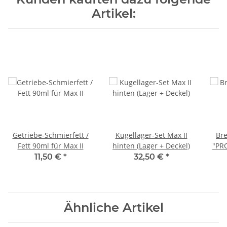
Artikel:
Getriebe-Schmierfett /
Kugellager-Set Max II
Bre
Fett 90ml für Max II
hinten (Lager + Deckel)
"PR
passe
11,50 €
*
32,50 €
*
Ähnliche Artikel