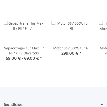
Gepäckträger für Max II /
Motor 36V 500W für FII
Mot
FII / FIII / Oliver500
F
299,00 €
*
59,00 € -
69,00 €
*
Rechtliches