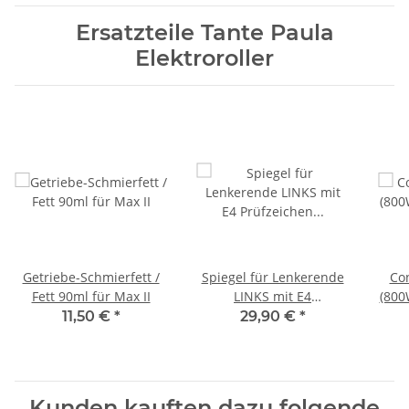
Ersatzteile Tante Paula
Elektroroller
Getriebe-Schmierfett /
Spiegel für Lenkerende
Con
Fett 90ml für Max II
LINKS mit E4
(800
Prüfzeichen B&M
11,50 €
*
29,90 €
*
Kunden kauften dazu folgende