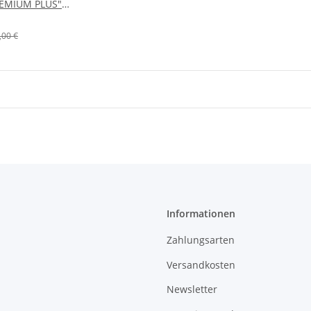
EMIUM PLUS"
ANG Mittelmotor
tritt SCHWARZ
,00 €
Informationen
Zahlungsarten
Versandkosten
Newsletter