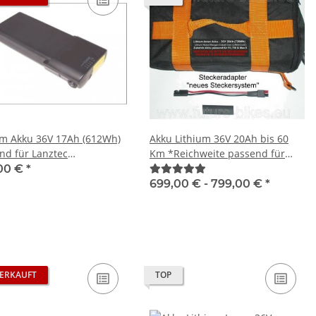
um Akku 36V 17Ah (612Wh)
Akku Lithium 36V 20Ah bis 60
nd für Lanztec
Km *Reichweite passend für
ldreirad
Tante Paula Ferdinand II, III,
00 €
*
Maximilian II und Oliver500
699,00 € -
799,00 €
*
ERKAUFT
TOP