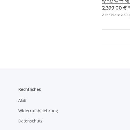
"COMPACT PR
Klapprad BAF
2.399,00 €
*
7-Gang + Rück
Alter Preis:
2.599
Rechtliches
AGB
Widerrufsbelehrung
Datenschutz