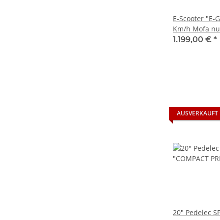
E-Scooter "E-G
Km/h Mofa nur
einfache Strec
1.199,00 €
*
Fahrer NEU! M
AUSVERKAUFT
20" Pedelec S