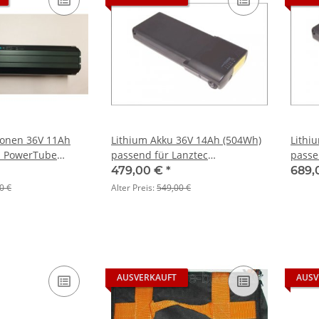
Ionen 36V 11Ah
Lithium Akku 36V 14Ah (504Wh)
Lithi
 PowerTube
passend für Lanztec
passe
ERTIKAL
Sesseldreirad
Sesse
479,00 €
*
689,
0 €
Alter Preis:
549,00 €
AUSVERKAUFT
AUSV