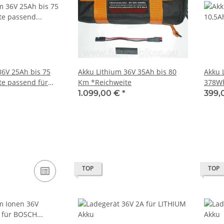
36V 25Ah bis 75
Akku Lithium 36V 35Ah bis 80
Akku 
e passend für
Km *Reichweite
378W
dinand II, III,
1.099,00 €
*
399,
und Oliver500
s 1.500W Motor
TOP
TOP