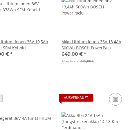
Lithium Ionen 36V 10,5Ah
Akku Lithium Ionen 36V 13,4Ah
h SFM Kobold
500Wh BOSCH PowerPack
Rahmenakku anthrazit
00 €
*
649,00 €
*
Alter Preis:
739,00 €
AUSVERKAUFT