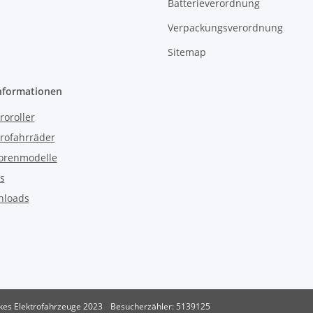
Batterieverordnung
Verpackungsverordnung
Sitemap
nformationen
roroller
trofahrräder
orenmodelle
s
nloads
kes Elektrofahrzeuge 2023
Besucherzähler: 5139125