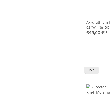
Akku Lithium 
624Wh für B
Gepäckträgera
649,00 €
*
Vision / AkkuV
TOP