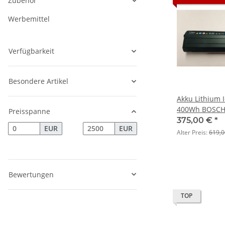
Zubehör
Werbemittel
Verfügbarkeit
Besondere Artikel
Akku Lithium 
400Wh BOSCH
Preisspanne
Intube Akku V
375,00 €
*
EUR
EUR
Alter Preis:
619,0
Bewertungen
TOP