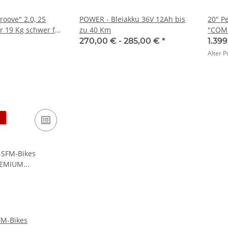
roove" 2.0, 25
POWER - Bleiakku 36V 12Ah bis
20" P
 19 Kg schwer für
zu 40 Km
"COM
ken & leichte
Klapp
270,00 € -
285,00 €
*
1.39
it 36V 15Ah Akku!
Farbe
Alter P
FM-Bikes