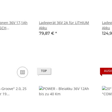
Ionen 36V 17,1Ah
Ladegerät 36V 2A für LITHIUM
Ladeg
OSCH
Akku
Akku
kku von E-Bike
79,87 €
*
124,
ision
TOP
AUSV