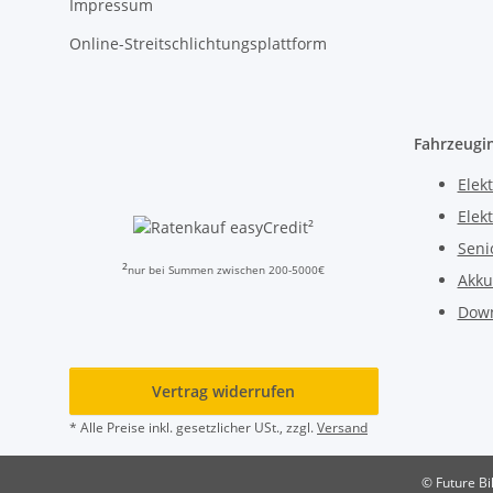
Impressum
Online-Streitschlichtungsplattform
Fahrzeugi
Elekt
Elek
²
Seni
²
nur bei Summen zwischen 200-5000€
Akku
Dow
Vertrag widerrufen
* Alle Preise inkl. gesetzlicher USt., zzgl.
Versand
© Future Bi