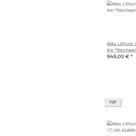
Akku Lithium 
Km *Reichweit
Tante Paula Fer
949,00 €
*
Maximilian II 
High-Power bi
PANASONIC
TOP