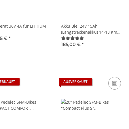
erät 36V 4A für LITHIUM
Akku Blei 24V 15Ah
(Langstreckenakku) 14-18 Km
Ferdinand I & Leonie
95 €
*
185,00 €
*
ERKAUFT
AUSVERKAUFT