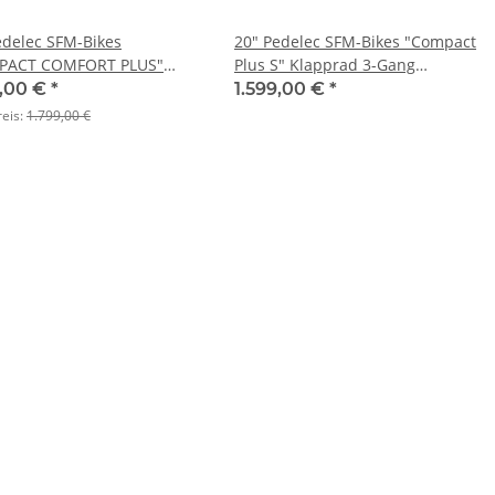
edelec SFM-Bikes
20" Pedelec SFM-Bikes "Compact
PACT COMFORT PLUS"
Plus S" Klapprad 3-Gang
rad 3-Gang + Rücktritt
Nabenschaltung + Rücktritt
9,00 €
*
1.599,00 €
*
 WEISS
Farbe BLAU met.
reis:
1.799,00 €