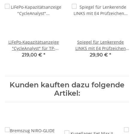
LiFePo-Kapazitätsanzeige
Spiegel für Lenkerende
"CycleAnalyst" für TP-
LINKS mit E4 Prüfzeichen
Stecker
B&M
219,00 €
*
29,90 €
*
Kunden kauften dazu folgende
Artikel: