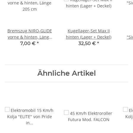
Bremszug NIRO-GLIDE
Kugellager-Set Max II
vorne & hinten, Länge
hinten (Lager + Deckel)
"Si
205 cm
teil
7,00 €
*
32,50 €
*
m
S
Ähnliche Artikel