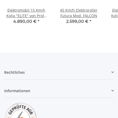
Elektromobil 15 Km/h
45 Km/h Elektroroller
Ele
Kolja "ELITE" von Pride
Futura Mod. FALCON
Kol
in DUNKELROT (weinrot)
4.890,00 €
*
2.599,00 €
*
Rechtliches
Informationen