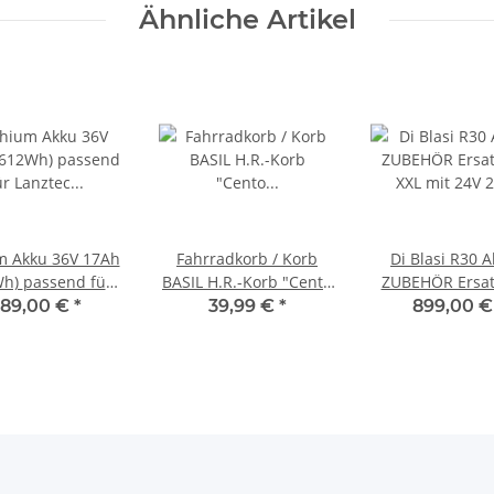
Ähnliche Artikel
m Akku 36V 17Ah
Fahrradkorb / Korb
Di Blasi R30 A
end für
BASIL H.R.-Korb "Cento
ZUBEHÖR Ersat
ec Sesseldreirad
Multisystem"
XXL mit 24V 
89,00 €
*
39,99 €
*
899,00 