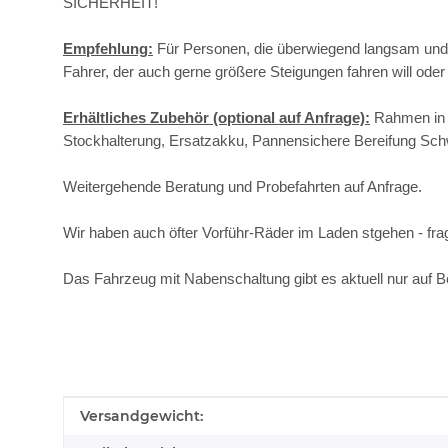
SICHERHEIT!
Empfehlung:
Für Personen, die überwiegend langsam und eh
Fahrer, der auch gerne größere Steigungen fahren will ode
Erhältliches Zubehör (optional auf Anfrage):
Rahmen in W
Stockhalterung, Ersatzakku, Pannensichere Bereifung Schwa
Weitergehende Beratung und Probefahrten auf Anfrage.
Wir haben auch öfter Vorführ-Räder im Laden stgehen - fra
Das Fahrzeug mit Nabenschaltung gibt es aktuell nur auf B
Produkteigenschaft
Wert
Versandgewicht: