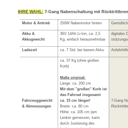
IHRE WAHL:
7-Gang Nabenschaltung mit Rücktrittbre
Motor & Antrieb
250W Nabenmotor hinten
Gemütlich
Akku &
36V 14Ah Li-Ion, ca. 2,5
digitales 
Akkugewicht
Kg, einfach herausnehmbar
stützungs
Ladezeit
ca. 7 Std. bei leerem Akku
Anfahrhil
ca. 37 Kg (ohne großen
Korb)
Maße original:
Länge: ca. 200 cm
Mit dem "großen" Korb ist
das Fahrrad insgesamt
Fahrzeuggewicht
ca. 15 cm länger!
7-Gang Na
& Abmessungen
Breite: ca. 80 cm
Rücktritt
Höhe: ca. 105 cm (am
Lenker gemessen, kann
durch Justierung des