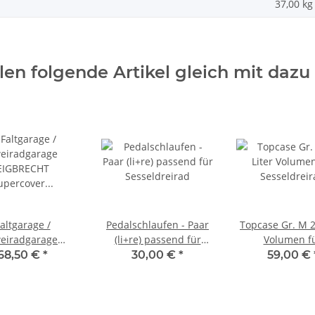
37,00
kg
en folgende Artikel gleich mit dazu 
altgarage /
Pedalschlaufen - Paar
Topcase Gr. M 2
eiradgarage
(li+re) passend für
Volumen f
ECHT Supercover
Sesseldreirad
Sesseldreir
68,50 €
*
30,00 €
*
59,00 €
ür Lanztec
ldreirad 2,75 x
,50 x 0,85 m