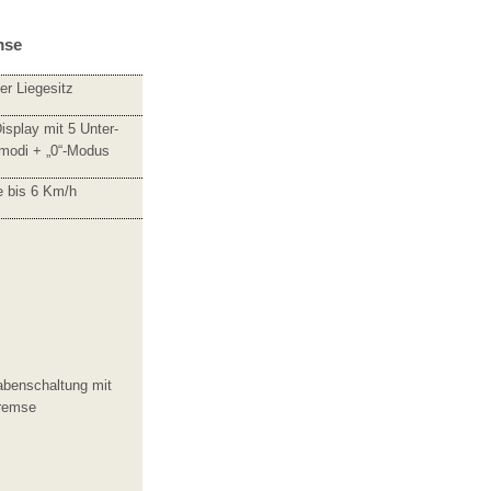
mse
er Liegesitz
Display mit 5 Unter-
modi + „0“-Modus
fe bis 6 Km/h
benschaltung mit
bremse