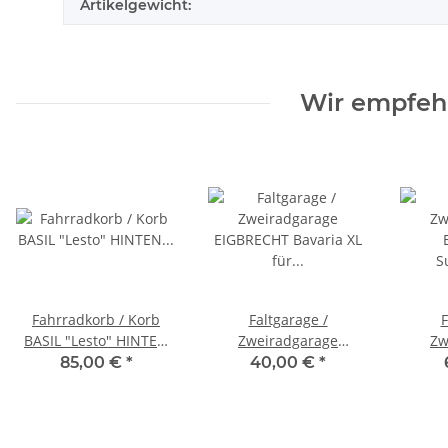
Artikelgewicht:
Wir empfehl
Fahrradkorb / Korb
Faltgarage /
F
BASIL "Lesto" HINTEN
Zweiradgarage
Zw
(Gepäckträger) für
EIGBRECHT Bavaria XL
EIGBR
85,00 €
*
40,00 €
*
Lanztec Sesseldreirad,
für Lanztec
extrastark f
Maße: ca. H32 x B41,5 x
Sesseldreirad 2,75 x
Sesse
T27 cm - abnehmbar
1,50 x 0,85 m
1