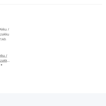
kku /
zakku
21Ah
€
*