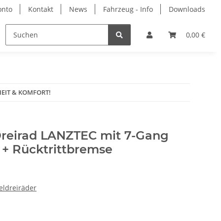
onto
Kontakt
News
Fahrzeug - Info
Downloads
Ersatzteile
Zubehör
Werbemittel
0,00 €
Hersteller
RHEIT & KOMFORT!
Dreirad LANZTEC mit 7-Gang
+ Rücktrittbremse
seldreiräder