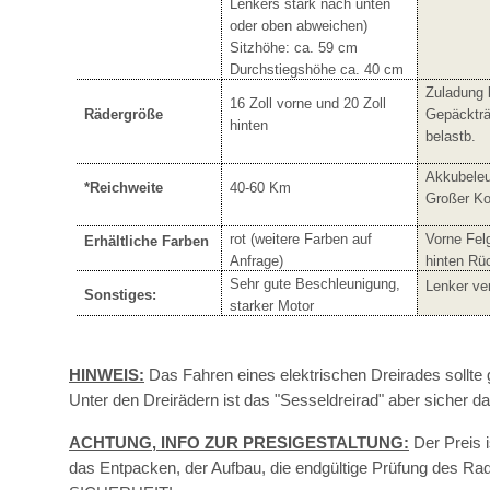
Lenkers stark nach unten
oder oben abweichen)
Sitzhöhe: ca. 59 cm
Durchstiegshöhe ca. 40 cm
Zuladung 
16 Zoll vorne und 20 Zoll
Rädergröße
Gepäckträ
hinten
belastb.
Akkubele
*Reichweite
40-60 Km
Großer Ko
rot (weitere Farben auf
Vorne Fe
Erhältliche Farben
Anfrage)
hinten Rü
Sehr gute Beschleunigung,
Lenker ver
Sonstiges:
starker Motor
HINWEIS:
Das Fahren eines elektrischen Dreirades sollte g
Unter den Dreirädern ist das "Sesseldreirad" aber sicher 
ACHTUNG, INFO ZUR PRESIGESTALTUNG:
Der Preis i
das Entpacken, der Aufbau, die endgültige Prüfung des R