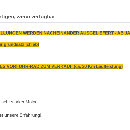
htigen, wenn verfügbar
ELLUNGEN WERDEN NACHEINANDER AUSGELIEFERT - AB JA
r grundsätzlich ab!
 VORFÜHR-RAD ZUM VERKAUF (ca. 20 Km Laufleistung)
, sehr starker Motor
ist unsere Erfahrung!