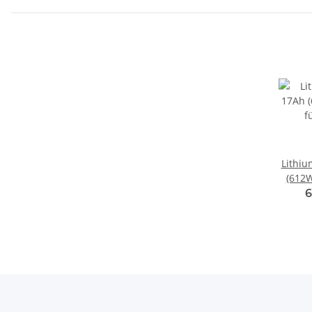
Lithiu
(612Wh) pass
Lanzt
6