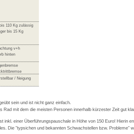
bis 110 Kg zulässig
ger bis 15 Kg
uchtung v+h
rb hinten
lgenbremse
cktrittbremse
stellbar / Neigung
eübt sein und ist nicht ganz einfach.
das Rad mit dem die meisten Personen innerhalb kürzester Zeit gut k
st inkl. einer Überführungspauschale in Höhe von 150 Euro! Hierin en
ades. Die "typsichen und bekannten Schwachstellen bzw. Probleme" 