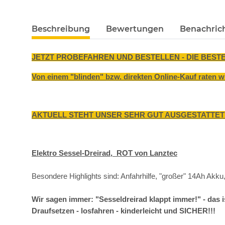
weitere Registerkarten anzeigen
Beschreibung
Bewertungen
Benachric
JETZT PROBEFAHREN UND BESTELLEN - DIE BEST
Von einem "blinden" bzw. direkten Online-Kauf raten wi
AKTUELL STEHT UNSER SEHR GUT AUSGESTATTETES
Elektro Sessel-Dreirad, ROT von Lanztec
Besondere Highlights sind: Anfahrhilfe, "großer" 14Ah Akku
Wir sagen immer: "Sesseldreirad klappt immer!" - das 
Draufsetzen - losfahren - kinderleicht und SICHER!!!