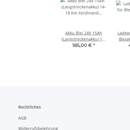
Akku Blei 24V 15Ah
Ladege
(Langstreckenakku) 14-
Bleia
18 Km Ferdinand I &
Tante 
185,00 €
*
Leonie
Rechtliches
AGB
Widerrufsbelehrung