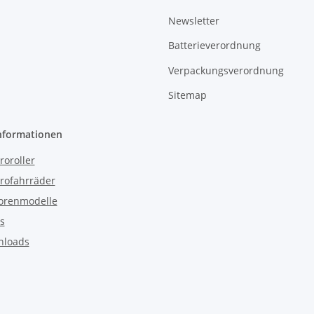
Newsletter
Batterieverordnung
Verpackungsverordnung
Sitemap
nformationen
roroller
trofahrräder
orenmodelle
s
nloads