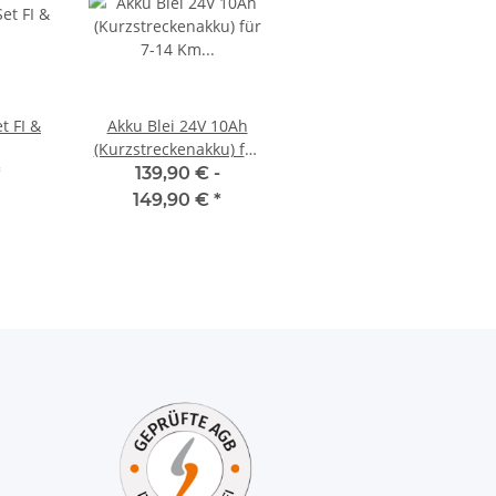
t FI &
Akku Blei 24V 10Ah
(Kurzstreckenakku) für
7-14 Km Ferdinand I &
*
139,90 € -
Leonie
149,90 €
*