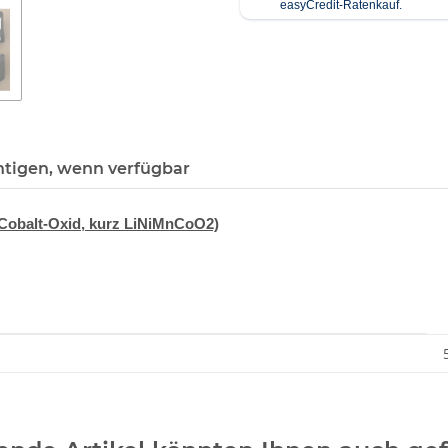
htigen, wenn verfügbar
-Cobalt-Oxid, kurz LiNiMnCoO2)