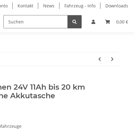
onto
Kontakt
News
Fahrzeug - Info
Downloads
rbemittel
Hersteller
0,00 €
nen 24V 11Ah bis 20 km
hne Akkutasche
rofahrzeuge