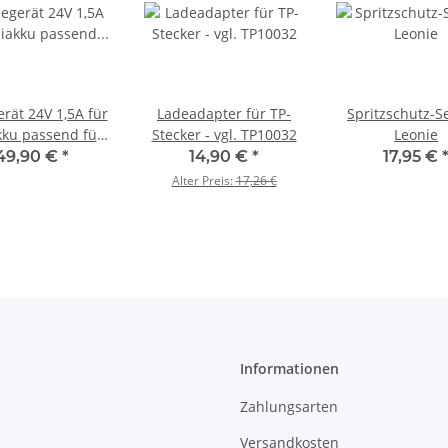
rät 24V 1,5A für
Ladeadapter für TP-
Spritzschutz-Se
kku passend für
Stecker - vgl. TP10032
Leonie
Paula Ferdinand I
49,90 €
*
14,90 €
*
17,95 €
& Leonie
Alter Preis:
17,26 €
Informationen
Zahlungsarten
Versandkosten