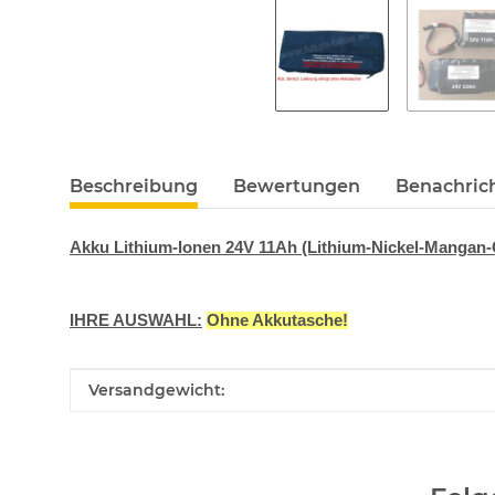
weitere Registerkarten anzeigen
Beschreibung
Bewertungen
Benachric
Akku Lithium-Ionen 24V 11Ah (Lithium-Nickel-Mangan
IHRE AUSWAHL:
Ohne Akkutasche!
Produkteigenschaft
Wert
Versandgewicht: