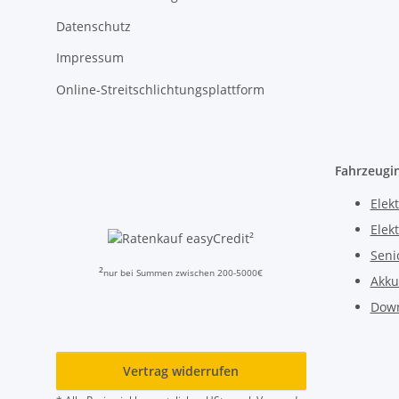
Datenschutz
Impressum
Online-Streitschlichtungsplattform
Fahrzeugi
Elekt
Elek
²
Seni
²
nur bei Summen zwischen 200-5000€
Akku
Dow
Vertrag widerrufen